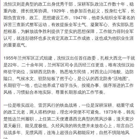
冼恒汉则是典型的政工出身优秀干部，深耕军队政治工作数十年，稳
重内敛、擅长统筹协调。1929年，他参加百色起义，投身红七军，长
期负责宣传、政工、思想建设工作。1947年，他牵头组织全军著名的
诉苦三查新式整军运动，有效提振全军士气、凝聚军心、夯实部队思
想根基，为解放战争胜利提供了坚实的思想保障，工作能力得到全军
认可，就连彭德怀也多次肯定其政工工作成效，这也成为他职业生涯
的重要底气。
1955年兰州军区正式组建，冼恒汉出任首任政委，扎根大西北一干就
是22年。二十余年间，兰州军区司令员历经三任更迭，唯有冼恒汉始
终驻守岗位，深耕西北防务、熟悉地方民情，对西北山川地貌、边防
隘口、气候水文、驻防短板了然于心，是公认的西北防务“活地图”。
长期驻守一地，也让他养成了稳字当头、按规办事、循序渐进的工作
风格，习惯贴合本地实际、尊重长期形成的工作节奏。
一位是唯实战论、雷厉风行的铁血战将，一位是深耕深耕、稳重守成
的政工元老，两人搭档伊始，理念冲突便不可避免。1973年冬，韩先
楚抵达兰州履职，上任第二天便遭遇西北典型的黑风沙暴，漫天黄沙
遮天蔽日、能见度极低。久经风浪的韩先楚并未放在心上，坦言自己
征战多年、见惯风雨，连海上超强台风都能应对，自然不惧陆地风