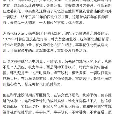
老将，熟悉军队建设规律，处事公允、能够协调各方关系。伴随着新
任政委到任，中央也依规撤销了冼恒汉在兰州军区及甘肃省的党内外
一切职务，结束了其22年的西北任职生涯。这场持续四年的将帅僵
持，最终以一人调离、一人归位的方式，体面落幕。
矛盾化解之后，韩先楚终于摆脱掣肘，得以全力推进西北防务建设。
1979年对越自卫反击战打响，韩先楚坐镇北线，统筹西北边防部署，
精准布局防御力量，有效震慑北方潜在威胁，牢牢稳住北线战略大
局，让沉寂多年的西北军事体系，重新焕发战备活力。
回望这段特殊的历史纠葛，不难发现，韩先楚与冼恒汉的矛盾，从来
不是个人恩怨、权力争斗，而是两种工作模式、时代角色的错位碰
撞。韩先楚是天生的战时将帅，锋芒锐利、极致务实，一切以打赢为
终极目标。在台海临战前线，他的强势果决、雷厉风行，是镇守海防
的核心底气，是无可替代的统帅能力。
但在和平建设时期的军区机关，在讲究程序规范、统筹平衡、稳步推
进的体系中，这种极致锋利的战时风格，难免显得格格不入。他追求
极致战备、零隐患防务，把军人的忧患意识拉满，将和平时期的常规
运作视作松弛平庸，事事从严、事事较真，不肯妥协、不肯变通，最