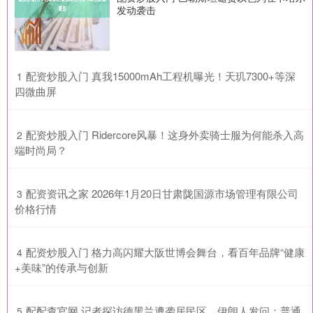
发动袭击
​配资炒股入门 真我15000mAh工程机曝光！天玑7300+等深
1
四微曲屏
​配资炒股入门 Ridercore风暴！这身外卖骑士服为何能杀入高
2
端时尚局？
​配资资讯之家 2026年1月20日甘肃陇国源市场管理有限公司
3
价格行情
​配资炒股入门 格力高闪耀大阪世博会舞台，看百年品牌“健康
4
+美味”的传承与创新
​配配查官网 记者探访德黑兰遭袭居民区，伊朗人发问：普通
5