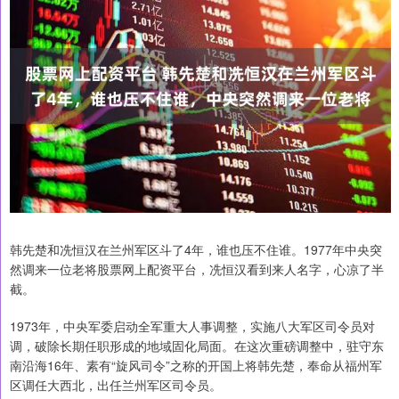
韩先楚和冼恒汉在兰州军区斗了4年，谁也压不住谁。1977年中央突
然调来一位老将股票网上配资平台，冼恒汉看到来人名字，心凉了半
截。
1973年，中央军委启动全军重大人事调整，实施八大军区司令员对
调，破除长期任职形成的地域固化局面。在这次重磅调整中，驻守东
南沿海16年、素有“旋风司令”之称的开国上将韩先楚，奉命从福州军
区调任大西北，出任兰州军区司令员。