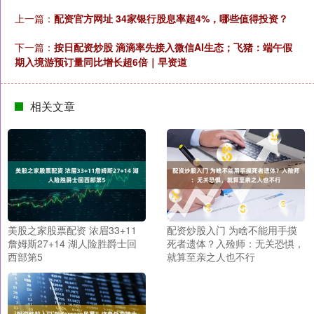
上一篇：
配资官方网址 34家银行股息率超4%，哪些值得投资？
下一篇：
按日配资炒股 滴滴率先接入微信AI生态；飞猪：端午假
期入境游预订量同比增长超6倍｜早资道
相关文章
美股之家股票配资 浓眉33+11
配资炒股入门 为啥不能用手摸
詹姆斯27+14 湖人险胜爵士回
死者遗体？入殓师：无关恐惧，
西部第5
就算至亲之人也不行