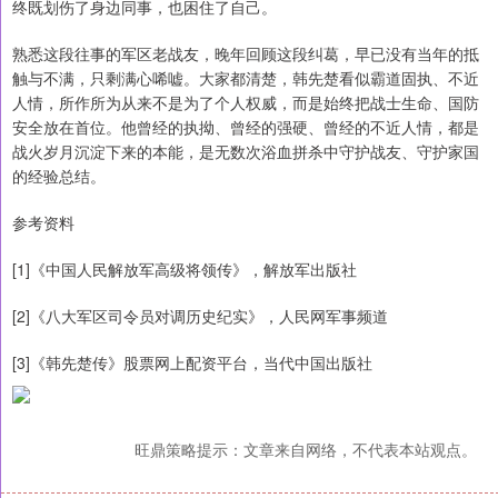
终既划伤了身边同事，也困住了自己。
熟悉这段往事的军区老战友，晚年回顾这段纠葛，早已没有当年的抵
触与不满，只剩满心唏嘘。大家都清楚，韩先楚看似霸道固执、不近
人情，所作所为从来不是为了个人权威，而是始终把战士生命、国防
安全放在首位。他曾经的执拗、曾经的强硬、曾经的不近人情，都是
战火岁月沉淀下来的本能，是无数次浴血拼杀中守护战友、守护家国
的经验总结。
参考资料
[1]《中国人民解放军高级将领传》，解放军出版社
[2]《八大军区司令员对调历史纪实》，人民网军事频道
[3]《韩先楚传》股票网上配资平台，当代中国出版社
旺鼎策略提示：文章来自网络，不代表本站观点。