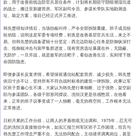
款，用于改善前线边防官兵居住条件，计划将长期驻守阴暗潮湿坑道
的战士，搬迁至新建营房。军区副司令员、参谋长带队实地勘测选
址、敲定方案，项目已经正式开工推进。
韩先楚得知详情后，当场拍板叫停，严令全部拆除重建。班子成员纷
纷劝阻，说明这是军委专项经费，初衷是改善基层官兵生活，来之不
易。但韩先楚的战备逻辑十分坚定：西北边防核心任务是防御纵深打
击、抵御核冲击与装甲集群进攻，现有营房选址暴露在外，无隐蔽、
无防护，一旦开战，就是敌军的活靶子，看似改善生活，实则埋下致
命国防隐患。
即便参谋长反复求情，希望保留通信站配套营房、减少损失，韩先楚
依旧寸步不让，坚持所有不符合战时标准的建筑一律拆除。此事让军
区班子普遍心生不满，大家认为韩先楚行事独断、过于强势，架空副
职与参谋团队，各级干部形同摆设。冼恒汉更是倍感憋屈，在他看
来，正常的班子议事变成了一人独断，毫无协商空间，工作根本无法
正常推进。
日积月累的工作分歧，让两人的矛盾彻底无法调和。1975年，忍无可
忍的冼恒汉直接致信中央，如实汇报兰州军区班子工作困境，坦言与
韩先楚工作理念严重不合、无法协同配合，主动请求调离岗位，甚至