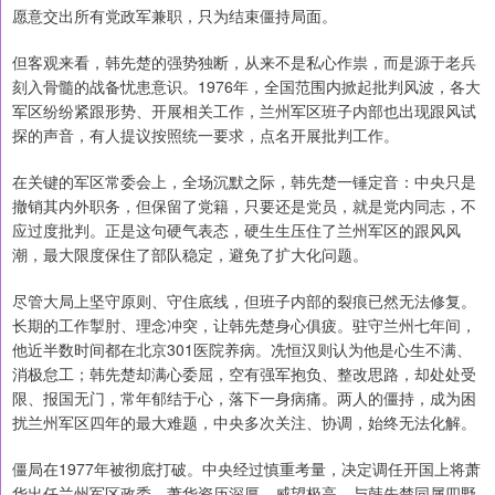
愿意交出所有党政军兼职，只为结束僵持局面。
但客观来看，韩先楚的强势独断，从来不是私心作祟，而是源于老兵
刻入骨髓的战备忧患意识。1976年，全国范围内掀起批判风波，各大
军区纷纷紧跟形势、开展相关工作，兰州军区班子内部也出现跟风试
探的声音，有人提议按照统一要求，点名开展批判工作。
在关键的军区常委会上，全场沉默之际，韩先楚一锤定音：中央只是
撤销其内外职务，但保留了党籍，只要还是党员，就是党内同志，不
应过度批判。正是这句硬气表态，硬生生压住了兰州军区的跟风风
潮，最大限度保住了部队稳定，避免了扩大化问题。
尽管大局上坚守原则、守住底线，但班子内部的裂痕已然无法修复。
长期的工作掣肘、理念冲突，让韩先楚身心俱疲。驻守兰州七年间，
他近半数时间都在北京301医院养病。冼恒汉则认为他是心生不满、
消极怠工；韩先楚却满心委屈，空有强军抱负、整改思路，却处处受
限、报国无门，常年郁结于心，落下一身病痛。两人的僵持，成为困
扰兰州军区四年的最大难题，中央多次关注、协调，始终无法化解。
僵局在1977年被彻底打破。中央经过慎重考量，决定调任开国上将萧
华出任兰州军区政委。萧华资历深厚、威望极高，与韩先楚同属四野