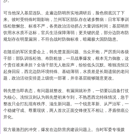
沙。
可当他深入基层连队、走遍边防哨所实地调研后，脸色彻底沉了下
来。彼时受特殊时期影响，兰州军区部队存在诸多弊病：日常军事训
练松散懈怠、标准不严，各类政治活动挤占大量训练时间；基层哨所
饮用水水质不达标，官兵生活保障薄弱；更关键的是，部分边防布防
规划存在明显漏洞，不符合战时防御标准，暗藏极大国防隐患。
在随后的军区党委会上，韩先楚直面问题、当众开炮，严厉质问各级
干部：部队训练松弛、布防粗放，一旦战事爆发，根本无力御敌，这
个责任谁来承担？全场干部无人敢应声，纷纷低头沉默。唯独冼恒汉
起身回应，西北边防环境特殊、基础薄弱，水质差是长期遗留的老问
题，政治活动安排是上级统一部署，并非基层能够随意更改。
韩先楚当即表态，有问题就整改、有漏洞就补齐，一切要以战备打仗
为核心。冼恒汉则认为韩先楚初来乍到，不熟悉西北特殊情况，急于
整改只会打乱现有秩序、滋生新问题。一个锐意革新、从严治军，一
个稳健守成、尊重现状，两人首次正面交锋便互不相让，矛盾彻底公
开化。
双方最激烈的冲突，爆发在边防营房建设问题上。当时军委专项拨