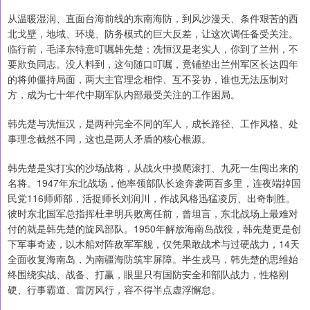
从温暖湿润、直面台海前线的东南海防，到风沙漫天、条件艰苦的西
北戈壁，地域、环境、防务模式的巨大反差，让这次调任备受关注。
临行前，毛泽东特意叮嘱韩先楚：冼恒汉是老实人，你到了兰州，不
要欺负同志。没人料到，这句随口叮嘱，竟铺垫出兰州军区长达四年
的将帅僵持局面，两大主官理念相悖、互不妥协，谁也无法压制对
方，成为七十年代中期军队内部最受关注的工作困局。
韩先楚与冼恒汉，是两种完全不同的军人，成长路径、工作风格、处
事理念截然不同，这也是两人矛盾的核心根源。
韩先楚是实打实的沙场战将，从战火中摸爬滚打、九死一生闯出来的
名将。1947年东北战场，他率领部队长途奔袭两百多里，连夜端掉国
民党116师师部，活捉师长刘润川，作战风格迅猛凌厉、出奇制胜。
彼时东北国军总指挥杜聿明兵败离任前，曾坦言，东北战场上最难对
付的就是韩先楚的旋风部队。1950年解放海南岛战役，韩先楚更是创
下军事奇迹，以木船对阵敌军军舰，仅凭果敢战术与过硬战力，14天
全面收复海南岛，为南疆海防筑牢屏障。半生戎马，韩先楚的思维始
终围绕实战、战备、打赢，眼里只有国防安全和部队战力，性格刚
硬、行事霸道、雷厉风行，容不得半点虚浮懈怠。