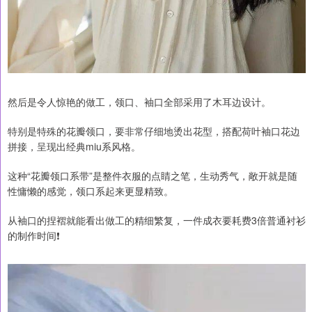
然后是令人惊艳的做工，领口、袖口全部采用了木耳边设计。
特别是特殊的花瓣领口，要非常仔细地烫出花型，搭配荷叶袖口花边
拼接，呈现出经典miu系风格。
这种“花瓣领口系带”是整件衣服的点睛之笔，生动秀气，敞开就是随
性慵懒的感觉，领口系起来更显精致。
从袖口的捏褶就能看出做工的精细繁复，一件成衣要耗费3倍普通衬衫
的制作时间❗️