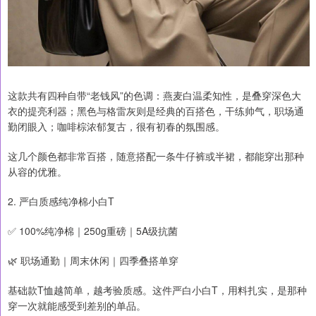
这款共有四种自带“老钱风”的色调：燕麦白温柔知性，是叠穿深色大
衣的提亮利器；黑色与格雷灰则是经典的百搭色，干练帅气，职场通
勤闭眼入；咖啡棕浓郁复古，很有初春的氛围感。
这几个颜色都非常百搭，随意搭配一条牛仔裤或半裙，都能穿出那种
从容的优雅。
2. 严白质感纯净棉小白T
✅ 100%纯净棉｜250g重磅｜5A级抗菌
🌿 职场通勤｜周末休闲｜四季叠搭单穿
基础款T恤越简单，越考验质感。这件严白小白T，用料扎实，是那种
穿一次就能感受到差别的单品。