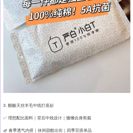
3. 醋酸天丝羊毛中线打底衫
✅ 理想配比面料｜背后中线设计｜慵懒合身剪裁
🌿 春季透气内搭｜休闲甜酷出街｜四季百搭单品