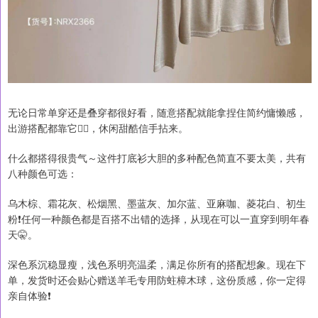
无论日常单穿还是叠穿都很好看，随意搭配就能拿捏住简约慵懒感，
出游搭配都靠它👇🏻，休闲甜酷信手拈来。
什么都搭得很贵气～这件打底衫大胆的多种配色简直不要太美，共有
八种颜色可选：
乌木棕、霜花灰、松烟黑、墨蓝灰、加尔蓝、亚麻咖、菱花白、初生
粉❗任何一种颜色都是百搭不出错的选择，从现在可以一直穿到明年春
天🤫。
深色系沉稳显瘦，浅色系明亮温柔，满足你所有的搭配想象。现在下
单，发货时还会贴心赠送羊毛专用防蛀樟木球，这份质感，你一定得
亲自体验❗