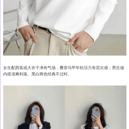
女生配西装或大衣干净有气场，叠穿马甲年轻活力有层次感；男生做
内搭清爽利落。黑白两色经典不过时。