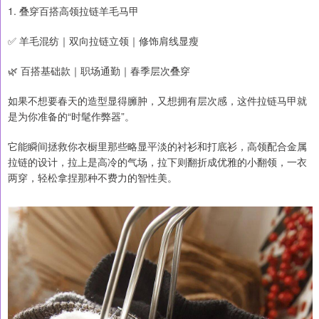
1. 叠穿百搭高领拉链羊毛马甲
✅ 羊毛混纺｜双向拉链立领｜修饰肩线显瘦
🌿 百搭基础款｜职场通勤｜春季层次叠穿
如果不想要春天的造型显得臃肿，又想拥有层次感，这件拉链马甲就
是为你准备的“时髦作弊器”。
它能瞬间拯救你衣橱里那些略显平淡的衬衫和打底衫，高领配合金属
拉链的设计，拉上是高冷的气场，拉下则翻折成优雅的小翻领，一衣
两穿，轻松拿捏那种不费力的智性美。