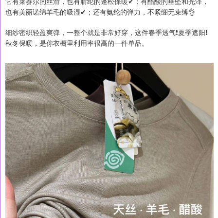
它有莱赛尔的丝滑，也有腈纶的蓬松保暖✔；有醋酸的垂坠和光泽，
也有美丽诺绵羊毛的吸湿✔；还有氨纶的弹力，不紧绷无束缚👌
细纱密织轻盈爽弹，一整个就是非常好穿，这件春季透气❗️夏季遮阳❗️
秋冬保暖，是你衣橱里利用率很高的一件单品。