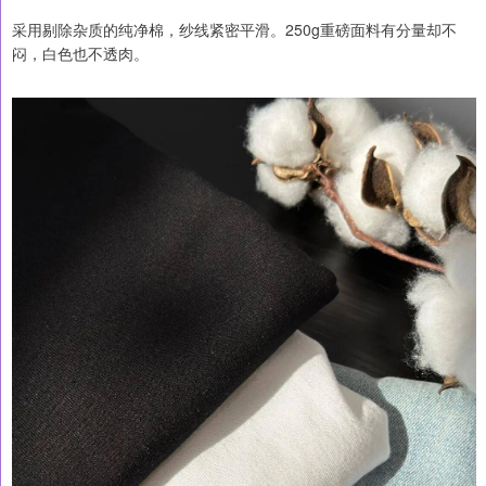
采用剔除杂质的纯净棉，纱线紧密平滑。250g重磅面料有分量却不
闷，白色也不透肉。