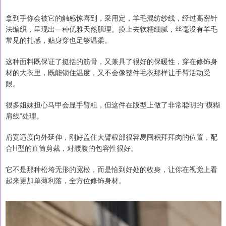
拿到手你会被它的触感惊喜到，采用定，羊毛混纺纱线，经过高密针
法编织，呈现出一种优雅天然肌理。摸上去软糯细腻，丝毫没有羊毛
常见的扎感，贴身穿也足够温柔。
这种面料既保证了挺括的筋骨，又兼具了很好的保暖性，穿在修饰身
材的大衣里，既能锁住温度，又不会像整件毛衣那样让手臂活动受
限。
很多姐妹担心马甲会显手臂粗，但这件在版型上做了非常聪明的“模糊
肩线”处理。
肩宽适度向外延伸，刚好盖住大臂根部很容易囤积拜拜肉的位置，配
合H型的直筒剪裁，对腰腹的包容性很好。
它不是那种松垮无形的宽松，而是恰到好处的收身，让你在视觉上看
起来更加单薄利落，全方位修饰身材。